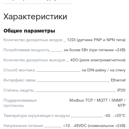
Характеристики
Общие параметры
Количество дискретных входов
12DI (датчики PNP и NPN типа)
Потребляемая мощность
не более 5Вт (при питании =24В)
Количество дискретных выходов
4DO (реле электромагнитное)
Способ монтажа
на DIN-рейку / на стену
Интерфейс связи
Ethernet
Степень защиты
IP20
Поддерживаемые
Modbus TCP / MQTT / SNMP /
протоколы
NTP
Температура окружающего воздуха
-40…+55°С
Напряжение питания
=10…48VDC (номинальное =24В)