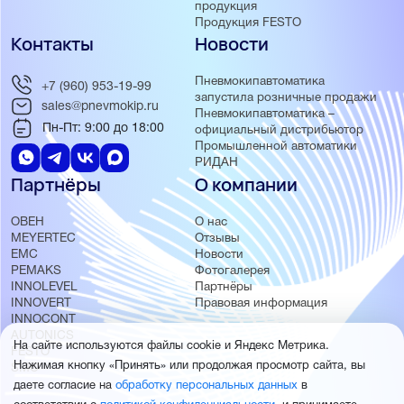
продукция
Продукция FESTO
Контакты
Новости
Пневмокипавтоматика
+7 (960) 953-19-99
запустила розничные продажи
sales@pnevmokip.ru
Пневмокипавтоматика –
Пн-Пт: 9:00 до 18:00
официальный дистрибьютор
Промышленной автоматики
РИДАН
Партнёры
О компании
ОВЕН
О нас
MEYERTEC
Отзывы
EMC
Новости
PEMAKS
Фотогалерея
INNOLEVEL
Партнёры
INNOVERT
Правовая информация
INNOCONT
AUTONICS
На сайте используются файлы cookie и Яндекс Метрика.
FESTO
Нажимая кнопку «Принять» или продолжая просмотр сайта, вы
SMC
даете согласие на
обработку персональных данных
в