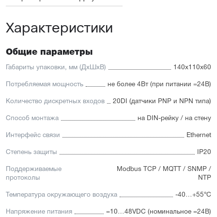
Характеристики
Общие параметры
Габариты упаковки, мм (ДхШхВ)
140x110x60
Потребляемая мощность
не более 4Вт (при питании =24В)
Количество дискретных входов
20DI (датчики PNP и NPN типа)
Способ монтажа
на DIN-рейку / на стену
Интерфейс связи
Ethernet
Степень защиты
IP20
Поддерживаемые
Modbus TCP / MQTT / SNMP /
протоколы
NTP
Температура окружающего воздуха
-40…+55°С
Напряжение питания
=10…48VDC (номинальное =24В)