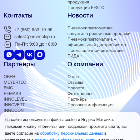
продукция
Продукция FESTO
Контакты
Новости
Пневмокипавтоматика
+7 (960) 953-19-99
запустила розничные продажи
sales@pnevmokip.ru
Пневмокипавтоматика –
Пн-Пт: 9:00 до 18:00
официальный дистрибьютор
Промышленной автоматики
РИДАН
Партнёры
О компании
ОВЕН
О нас
MEYERTEC
Отзывы
EMC
Новости
PEMAKS
Фотогалерея
INNOLEVEL
Партнёры
INNOVERT
Правовая информация
INNOCONT
AUTONICS
На сайте используются файлы cookie и Яндекс Метрика.
FESTO
Нажимая кнопку «Принять» или продолжая просмотр сайта, вы
SMC
даете согласие на
обработку персональных данных
в