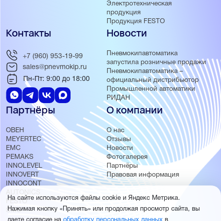
Электротехническая
продукция
Продукция FESTO
Контакты
Новости
Пневмокипавтоматика
+7 (960) 953-19-99
запустила розничные продажи
sales@pnevmokip.ru
Пневмокипавтоматика –
Пн-Пт: 9:00 до 18:00
официальный дистрибьютор
Промышленной автоматики
РИДАН
Партнёры
О компании
ОВЕН
О нас
MEYERTEC
Отзывы
EMC
Новости
PEMAKS
Фотогалерея
INNOLEVEL
Партнёры
INNOVERT
Правовая информация
INNOCONT
AUTONICS
На сайте используются файлы cookie и Яндекс Метрика.
FESTO
Нажимая кнопку «Принять» или продолжая просмотр сайта, вы
SMC
даете согласие на
обработку персональных данных
в