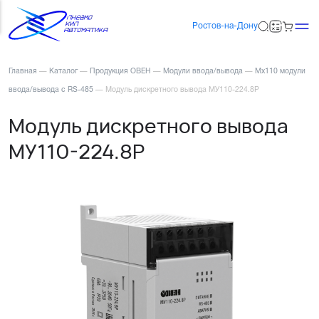
Ростов-на-Дону
Главная
—
Каталог
—
Продукция ОВЕН
—
Модули ввода/вывода
—
Мх110 модули
ввода/вывода с RS-485
—
Модуль дискретного вывода МУ110-224.8Р
Модуль дискретного вывода
МУ110-224.8Р