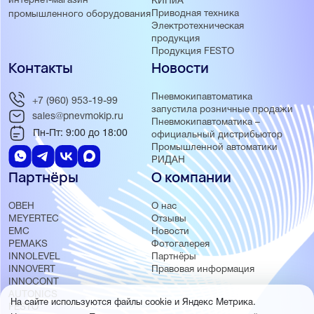
интернет-магазин
КИПиА
Приводная техника
промышленного оборудования
Электротехническая
продукция
Продукция FESTO
Контакты
Новости
Пневмокипавтоматика
+7 (960) 953-19-99
запустила розничные продажи
sales@pnevmokip.ru
Пневмокипавтоматика –
Пн-Пт: 9:00 до 18:00
официальный дистрибьютор
Промышленной автоматики
РИДАН
Партнёры
О компании
ОВЕН
О нас
MEYERTEC
Отзывы
EMC
Новости
PEMAKS
Фотогалерея
INNOLEVEL
Партнёры
INNOVERT
Правовая информация
INNOCONT
AUTONICS
На сайте используются файлы cookie и Яндекс Метрика.
FESTO