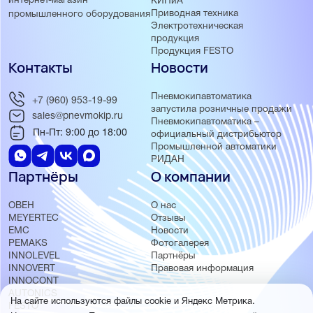
интернет-магазин
КИПиА
Приводная техника
промышленного оборудования
Электротехническая
продукция
Продукция FESTO
Контакты
Новости
Пневмокипавтоматика
+7 (960) 953-19-99
запустила розничные продажи
sales@pnevmokip.ru
Пневмокипавтоматика –
Пн-Пт: 9:00 до 18:00
официальный дистрибьютор
Промышленной автоматики
РИДАН
Партнёры
О компании
ОВЕН
О нас
MEYERTEC
Отзывы
EMC
Новости
PEMAKS
Фотогалерея
INNOLEVEL
Партнёры
INNOVERT
Правовая информация
INNOCONT
AUTONICS
На сайте используются файлы cookie и Яндекс Метрика.
FESTO