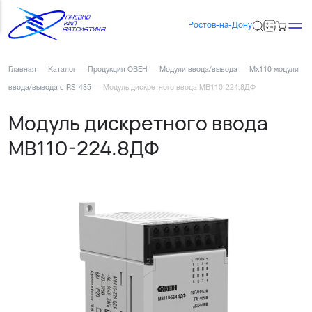
Ростов-на-Дону
Главная
—
Каталог
—
Продукция ОВЕН
—
Модули ввода/вывода
—
Мх110 модули
ввода/вывода с RS-485
—
Модуль дискретного ввода МВ110-224.8ДФ
Модуль дискретного ввода
МВ110-224.8ДФ