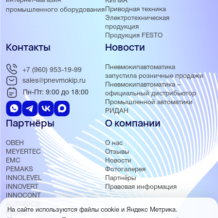
интернет-магазин
КИПиА
Приводная техника
промышленного оборудования
Электротехническая
продукция
Продукция FESTO
Контакты
Новости
Пневмокипавтоматика
+7 (960) 953-19-99
запустила розничные продажи
sales@pnevmokip.ru
Пневмокипавтоматика –
Пн-Пт: 9:00 до 18:00
официальный дистрибьютор
Промышленной автоматики
РИДАН
Партнёры
О компании
ОВЕН
О нас
MEYERTEC
Отзывы
EMC
Новости
PEMAKS
Фотогалерея
INNOLEVEL
Партнёры
INNOVERT
Правовая информация
INNOCONT
AUTONICS
На сайте используются файлы cookie и Яндекс Метрика.
FESTO