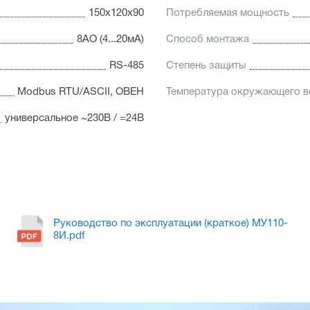
150x120x90
Потребляемая мощность
8AO (4...20мА)
Способ монтажа
RS-485
Степень защиты
Modbus RTU/ASCII, ОВЕН
Температура окружающего в
универсальное ~230В / =24В
Руководство по эксплуатации (краткое) МУ110-
8И.pdf