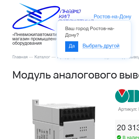
Ростов-на-Дону
Ваш город
Ростов-на-
Каталог
«Пневмокипавтоматика» – интернет-
Дону
?
магазин промышленного
оборудования
Да
Выбрать другой
Главная
—
Каталог
—
Продукция ОВЕН
—
Модули ввода/выво
Модуль аналогового выв
Артикул:
20 31
В налич