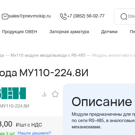
sales@pnevmokip.ru
+7 (3852) 56-02-77
Продукция ОВЕН
Запорная арматура
Датчики
П
да
—
Мх110 модули ввода/вывода с RS-485
—
Модуль аналогового 
ода МУ110-224.8И
Описание
 МУ110-224.8И
Модули предназначены для п
по сети RS-485, в аналоговы
3,00
₽/шт c НДС
механизмами.
Нашли дешевле?
ии 3 шт