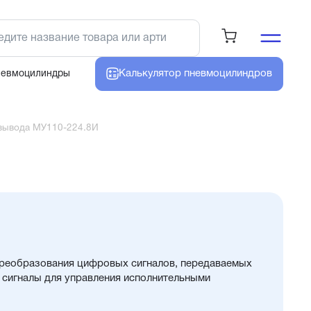
Калькулятор
пневмоцилиндров
невмоцилиндры
вывода МУ110-224.8И
реобразования цифровых сигналов, передаваемых
е сигналы для управления исполнительными