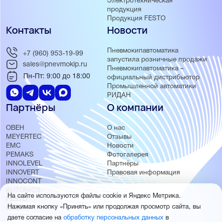
Электротехническая
продукция
Продукция FESTO
Контакты
Новости
Пневмокипавтоматика
+7 (960) 953-19-99
запустила розничные продажи
sales@pnevmokip.ru
Пневмокипавтоматика –
Пн-Пт: 9:00 до 18:00
официальный дистрибьютор
Промышленной автоматики
РИДАН
Партнёры
О компании
ОВЕН
О нас
MEYERTEC
Отзывы
EMC
Новости
PEMAKS
Фотогалерея
INNOLEVEL
Партнёры
INNOVERT
Правовая информация
INNOCONT
AUTONICS
На сайте используются файлы cookie и Яндекс Метрика.
FESTO
Нажимая кнопку «Принять» или продолжая просмотр сайта, вы
SMC
даете согласие на
обработку персональных данных
в