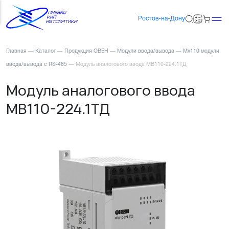
Ростов-на-Дону
Главная
—
Каталог
—
Продукция ОВЕН
—
Модули ввода/вывода
—
Мх110 модули
ввода/вывода с RS-485
—
Модуль аналогового ввода МВ110-224.1ТД
Модуль аналогового ввода
МВ110-224.1ТД