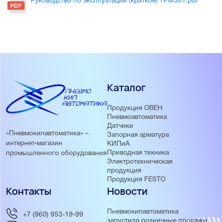
Руководство по эксплуатации (краткое) ТРМ501.pdf
Каталог
Продукция ОВЕН
Пневмоавтоматика
Датчики
«Пневмокипавтоматика» –
Запорная арматура
интернет-магазин
КИПиА
Приводная техника
промышленного оборудования
Электротехническая
продукция
Продукция FESTO
Контакты
Новости
Пневмокипавтоматика
+7 (960) 953-19-99
запустила розничные продажи