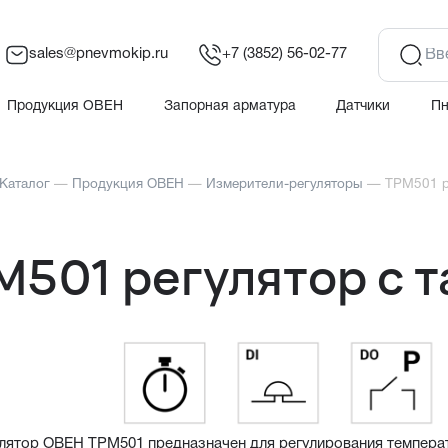
sales@pnevmokip.ru
+7 (3852) 56-02-77
Продукция ОВЕН
Запорная арматура
Датчики
П
Каталог
—
Продукция ОВЕН
—
Измерители-регуляторы
—
ТРМ501 р
М501 регулятор с 
лятор ОВЕН ТРМ501 предназначен для регулирования температ