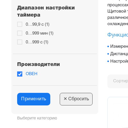
процессах
Диапазон настройки
Щитовой т
таймера
различное
охлажден
0…99,9 с (1)
0…999 мин (1)
Функцио
0…999 с (1)
Измерени
Дистанц
Настрой
Производители
ОВЕН
Сортир
Применить
✕
Сбросить
Выберите категорию