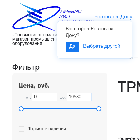
Ростов-на-Дону
Ваш город
Ростов-на-
Каталог
«Пневмокипавтоматика» – интернет-
Дону
?
магазин промышленного
оборудования
Да
Выбрать другой
Главная
—
Фильтр
ТР
Цена, руб.
от:
до:
Только в наличии
Реле-регу