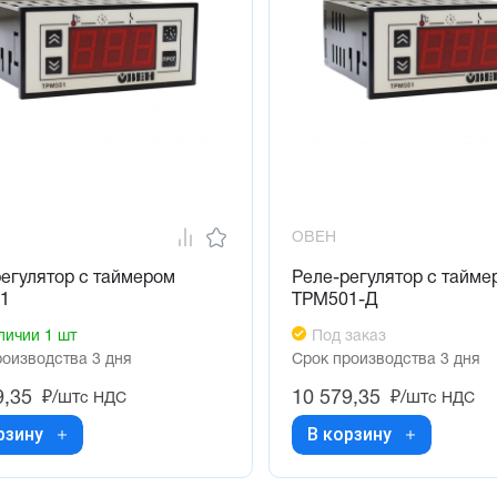
ОВЕН
егулятор с таймером
Реле-регулятор с тайме
1
ТРМ501-Д
личии 1 шт
Под заказ
роизводства 3 дня
Срок производства 3 дня
9,35
10 579,35
₽/шт
₽/шт
с НДС
с НДС
рзину
В корзину