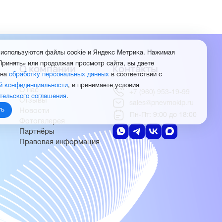
 используются файлы cookie и Яндекс Метрика. Нажимая
Принять» или продолжая просмотр сайта, вы даете
О компании
Контакты
 на
обработку персональных данных
в соответствии с
й конфиденциальности
, и принимаете условия
О нас
+7 (960) 953-19-99
тельского соглашения
.
Отзывы
sales@pnevmokip.ru
ть
Новости
Пн-Пт: 9:00 до 18:00
Фотогалерея
Партнёры
Правовая информация