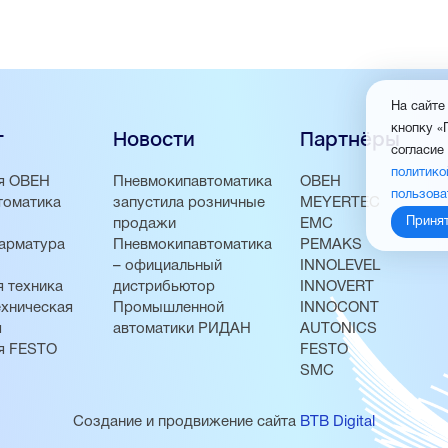
На сайте
кнопку «
г
Новости
Партнёры
согласие
политико
я ОВЕН
Пневмокипавтоматика
ОВЕН
пользова
томатика
запустила розничные
MEYERTEC
Приня
продажи
EMC
арматура
Пневмокипавтоматика
PEMAKS
– официальный
INNOLEVEL
 техника
дистрибьютор
INNOVERT
хническая
Промышленной
INNOCONT
я
автоматики РИДАН
AUTONICS
я FESTO
FESTO
SMC
Создание и продвижение сайта
BTB Digital