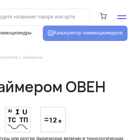
Калькулятор
пневмоцилиндров
невмоцилиндры
егулятор с таймером
таймером ОВЕН
уры или других физических величин в технологических 