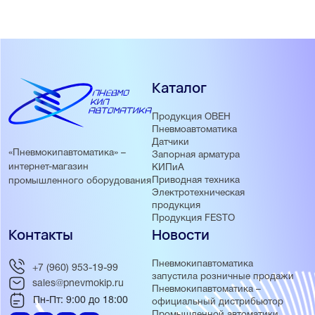
Каталог
Продукция ОВЕН
Пневмоавтоматика
Датчики
«Пневмокипавтоматика» –
Запорная арматура
интернет-магазин
КИПиА
Приводная техника
промышленного оборудования
Электротехническая
продукция
Продукция FESTO
Контакты
Новости
Пневмокипавтоматика
+7 (960) 953-19-99
запустила розничные продажи
sales@pnevmokip.ru
Пневмокипавтоматика –
Пн-Пт: 9:00 до 18:00
официальный дистрибьютор
Промышленной автоматики