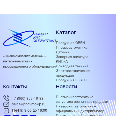
Каталог
Продукция ОВЕН
Пневмоавтоматика
Датчики
«Пневмокипавтоматика» –
Запорная арматура
интернет-магазин
КИПиА
Приводная техника
промышленного оборудования
Электротехническая
продукция
Продукция FESTO
Контакты
Новости
Пневмокипавтоматика
+7 (960) 953-19-99
запустила розничные продажи
sales@pnevmokip.ru
Пневмокипавтоматика –
Пн-Пт: 9:00 до 18:00
официальный дистрибьютор
Промышленной автоматики