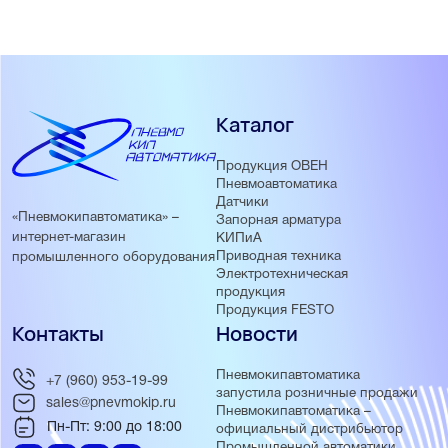
Каталог
Продукция ОВЕН
Пневмоавтоматика
Датчики
«Пневмокипавтоматика» –
Запорная арматура
интернет-магазин
КИПиА
Приводная техника
промышленного оборудования
Электротехническая
продукция
Продукция FESTO
Контакты
Новости
Пневмокипавтоматика
+7 (960) 953-19-99
запустила розничные продажи
sales@pnevmokip.ru
Пневмокипавтоматика –
Пн-Пт: 9:00 до 18:00
официальный дистрибьютор
Промышленной автоматики