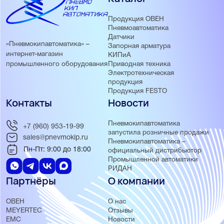
Продукция ОВЕН
Пневмоавтоматика
Датчики
«Пневмокипавтоматика» –
Запорная арматура
интернет-магазин
КИПиА
Приводная техника
промышленного оборудования
Электротехническая
продукция
Продукция FESTO
Контакты
Новости
Пневмокипавтоматика
+7 (960) 953-19-99
запустила розничные продажи
sales@pnevmokip.ru
Пневмокипавтоматика –
Пн-Пт: 9:00 до 18:00
официальный дистрибьютор
Промышленной автоматики
РИДАН
Партнёры
О компании
ОВЕН
О нас
MEYERTEC
Отзывы
EMC
Новости