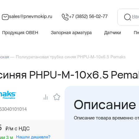
sales@pnevmokip.ru
+7 (3852) 56-02-77
Продукция ОВЕН
Запорная арматура
Датчики
П
еская
—
Полиуретановая трубка синяя PHPU-M-10x6.5 Pemaks
синяя PHPU-M-10x6.5 Pema
Описание
 53040101014
Описание товара временно о
5
₽/м c НДС
Нашли дешевле?
ии 3 м