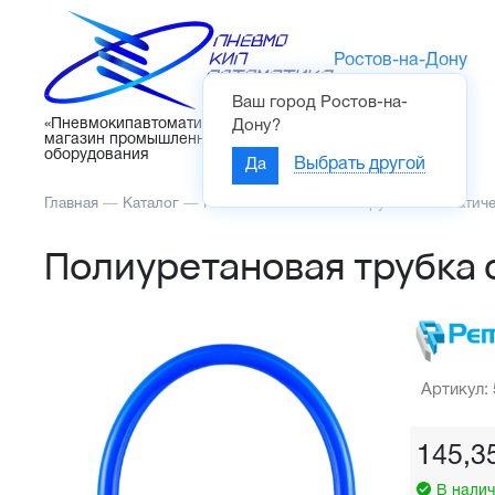
Ростов-на-Дону
Ваш город
Ростов-на-
Каталог
«Пневмокипавтоматика» – интернет-
Дону
?
магазин промышленного
оборудования
Да
Выбрать другой
Главная
—
Каталог
—
Пневмоавтоматика
—
Трубка пневматич
Полиуретановая трубка 
Артикул:
145,3
В налич