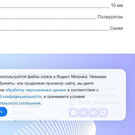
10 мм
Полиуретан
Синяя
О компании
Контакты
 используются файлы cookie и Яндекс Метрика. Нажимая
Принять» или продолжая просмотр сайта, вы даете
О нас
+7 (960) 953-19-99
 на
обработку персональных данных
в соответствии с
Отзывы
sales@pnevmokip.ru
й конфиденциальности
, и принимаете условия
Новости
Пн-Пт: 9:00 до 18:00
тельского соглашения
.
Фотогалерея
ть
Партнёры
Правовая информация