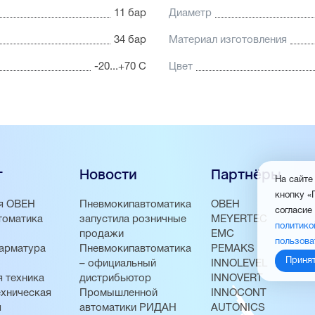
11 бар
Диаметр
34 бар
Материал изготовления
-20...+70 С
Цвет
г
Новости
Партнёры
На сайте
кнопку «
я ОВЕН
Пневмокипавтоматика
ОВЕН
согласие
томатика
запустила розничные
MEYERTEC
политико
продажи
EMC
пользова
арматура
Пневмокипавтоматика
PEMAKS
Приня
– официальный
INNOLEVEL
 техника
дистрибьютор
INNOVERT
хническая
Промышленной
INNOCONT
я
автоматики РИДАН
AUTONICS