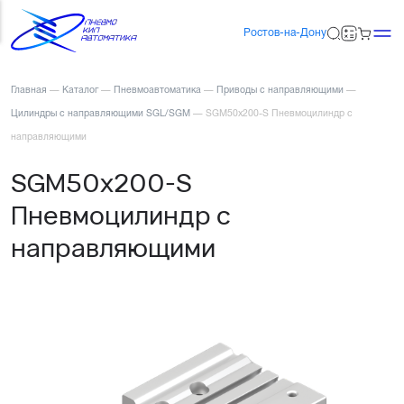
Ростов-на-Дону
Главная
—
Каталог
—
Пневмоавтоматика
—
Приводы с направляющими
—
Цилиндры с направляющими SGL/SGM
—
SGM50x200-S Пневмоцилиндр с
направляющими
SGM50x200-S
Пневмоцилиндр с
направляющими