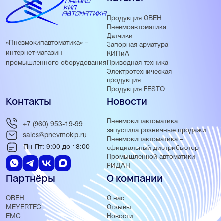
Продукция ОВЕН
Пневмоавтоматика
Датчики
«Пневмокипавтоматика» –
Запорная арматура
интернет-магазин
КИПиА
Приводная техника
промышленного оборудования
Электротехническая
продукция
Продукция FESTO
Контакты
Новости
Пневмокипавтоматика
+7 (960) 953-19-99
запустила розничные продажи
sales@pnevmokip.ru
Пневмокипавтоматика –
Пн-Пт: 9:00 до 18:00
официальный дистрибьютор
Промышленной автоматики
РИДАН
Партнёры
О компании
ОВЕН
О нас
MEYERTEC
Отзывы
EMC
Новости