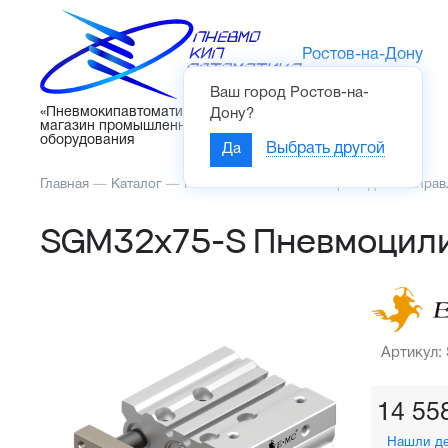
Ростов-на-Дону
Ваш город
Ростов-на-
Каталог
«Пневмокипавтоматика» – интернет-
Дону
?
магазин промышленного
оборудования
Да
Выбрать другой
Главная
—
Каталог
—
Пневмоавтоматика
—
Приводы с напра
SGM32x75-S Пневмоцил
Артикул:
14 55
Нашли д