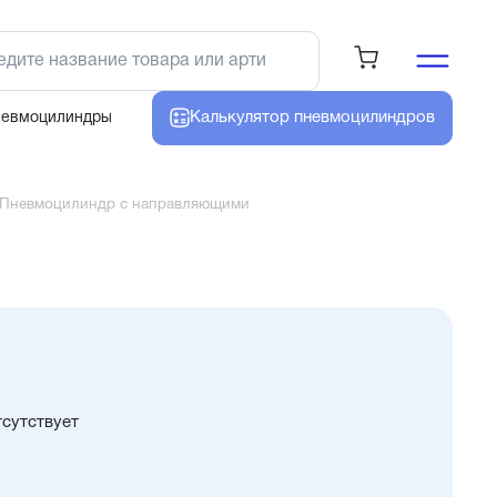
Калькулятор
пневмоцилиндров
невмоцилиндры
Пневмоцилиндр с направляющими
тсутствует