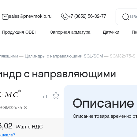
sales@pnevmokip.ru
+7 (3852) 56-02-77
Продукция ОВЕН
Запорная арматура
Датчики
П
вляющими
—
Цилиндры с направляющими SGL/SGM
—
SGM32x75-S 
индр с направляющими
Описание
 SGM32x75-S
Описание товара временно о
8,02
₽/шт c НДС
ешевле?