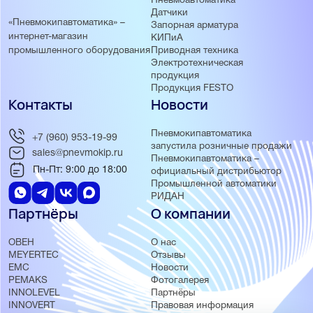
Пневмоавтоматика
Датчики
«Пневмокипавтоматика» –
Запорная арматура
интернет-магазин
КИПиА
Приводная техника
промышленного оборудования
Электротехническая
продукция
Продукция FESTO
Контакты
Новости
Пневмокипавтоматика
+7 (960) 953-19-99
запустила розничные продажи
sales@pnevmokip.ru
Пневмокипавтоматика –
Пн-Пт: 9:00 до 18:00
официальный дистрибьютор
Промышленной автоматики
РИДАН
Партнёры
О компании
ОВЕН
О нас
MEYERTEC
Отзывы
EMC
Новости
PEMAKS
Фотогалерея
INNOLEVEL
Партнёры
INNOVERT
Правовая информация