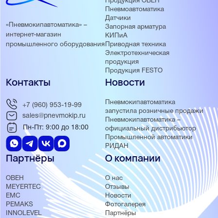
Продукция ОВЕН
Пневмоавтоматика
Датчики
«Пневмокипавтоматика» –
Запорная арматура
интернет-магазин
КИПиА
Приводная техника
промышленного оборудования
Электротехническая
продукция
Продукция FESTO
Контакты
Новости
Пневмокипавтоматика
+7 (960) 953-19-99
запустила розничные продажи
sales@pnevmokip.ru
Пневмокипавтоматика –
Пн-Пт: 9:00 до 18:00
официальный дистрибьютор
Промышленной автоматики
РИДАН
Партнёры
О компании
ОВЕН
О нас
MEYERTEC
Отзывы
EMC
Новости
PEMAKS
Фотогалерея
INNOLEVEL
Партнёры