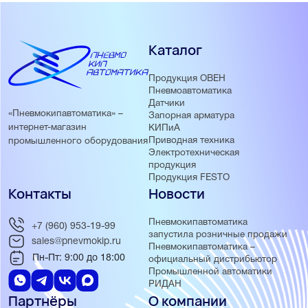
Каталог
Продукция ОВЕН
Пневмоавтоматика
Датчики
«Пневмокипавтоматика» –
Запорная арматура
интернет-магазин
КИПиА
Приводная техника
промышленного оборудования
Электротехническая
продукция
Продукция FESTO
Контакты
Новости
Пневмокипавтоматика
+7 (960) 953-19-99
запустила розничные продажи
sales@pnevmokip.ru
Пневмокипавтоматика –
Пн-Пт: 9:00 до 18:00
официальный дистрибьютор
Промышленной автоматики
РИДАН
Партнёры
О компании