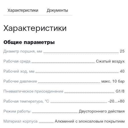
Широкий ассортимент опций и монтажных
принадлежностей.
Характеристики
Документы
Отличительные черты:
Характеристики
Низкий уровень шума
Взаимозаменяемость с подобными цилиндрами других
брендов и лёгкий монтаж
Для поршней диаметром от 12 до 25 мм шток и
Общие параметры
направляющая изготовлены из высококачественной
нержавеющей стали, устойчивой к коррозии. Для
Диаметр поршня, мм
25
направляющих поршней диаметром от 32 до 63 мм
применяется хромированная сталь
Рабочая среда
Сжатый воздух
Уплотнение — полиуретан (PU) с возможностью
замены на уплотнения с расширенным температурным
Рабочий ход, мм
40
диапазоном (FKM/Viton)
Рабочее давление
макс. 10 бар
Пневматическое присоединение
G1/8
Рабочая температура, °C
-20...+80
Режим работы
Двустороннего действия
Материал корпуса
Алюминий с элоксаловым покрытием