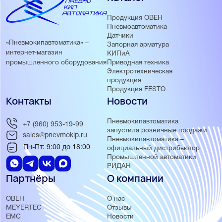
Продукция ОВЕН
Пневмоавтоматика
Датчики
«Пневмокипавтоматика» –
Запорная арматура
интернет-магазин
КИПиА
Приводная техника
промышленного оборудования
Электротехническая
продукция
Продукция FESTO
Контакты
Новости
Пневмокипавтоматика
+7 (960) 953-19-99
запустила розничные продажи
sales@pnevmokip.ru
Пневмокипавтоматика –
Пн-Пт: 9:00 до 18:00
официальный дистрибьютор
Промышленной автоматики
РИДАН
Партнёры
О компании
ОВЕН
О нас
MEYERTEC
Отзывы
EMC
Новости