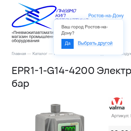
Ростов-на-Дону
Ваш город
Ростов-на-
Каталог
«Пневмокипавтоматика» – интернет-
Дону
?
магазин промышленного
оборудования
Да
Выбрать другой
Главная
—
Каталог
—
Пневмоавтоматика
—
Подготовка возду
EPR1-1-G14-4200 Электр
бар
Артикул: