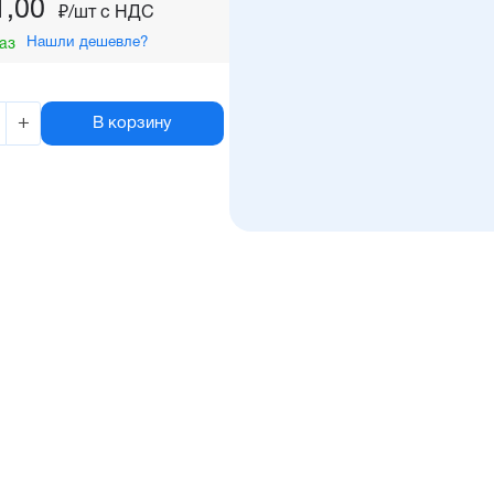
1,00
₽/шт c НДС
Нашли дешевле?
аз
+
В корзину