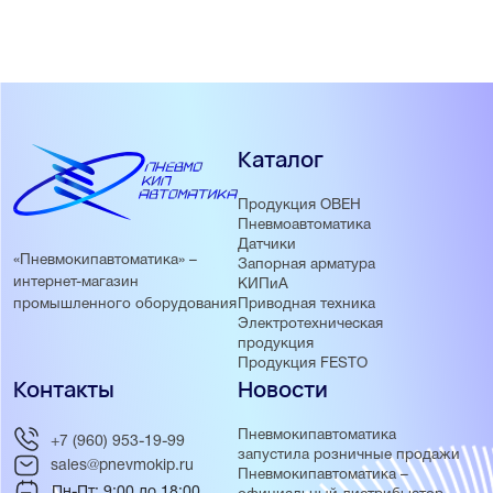
Каталог
Продукция ОВЕН
Пневмоавтоматика
Датчики
«Пневмокипавтоматика» –
Запорная арматура
интернет-магазин
КИПиА
Приводная техника
промышленного оборудования
Электротехническая
продукция
Продукция FESTO
Контакты
Новости
Пневмокипавтоматика
+7 (960) 953-19-99
запустила розничные продажи
sales@pnevmokip.ru
Пневмокипавтоматика –
Пн-Пт: 9:00 до 18:00