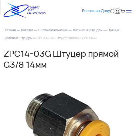
Ростов-на-Дону
Главная
—
Каталог
—
Пневмоавтоматика
—
Фитинги и штуцеры
—
Прямые
цанговые штуцеры
—
ZPC14-03G Штуцер прямой G3/8 14мм
ZPC14-03G Штуцер прямой
G3/8 14мм