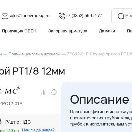
sales@pnevmokip.ru
+7 (3852) 56-02-77
Продукция ОВЕН
Запорная арматура
Датчики
П
ы
—
Прямые цанговые штуцеры
—
ZPC12-01P Штуцер прямой PT1/
й PT1/8 12мм
Описание
 ZPC12-01P
Цанговые фитинги использую
пневматических трубок между
3
₽/шт c НДС
трубок к исполнительным ус
Нашли дешевле?
ии 140 шт