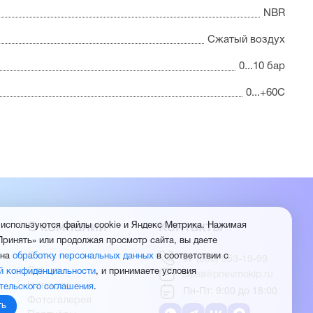
NBR
Сжатый воздух
0...10 бар
0...+60С
О компании
Контакты
 используются файлы cookie и Яндекс Метрика. Нажимая
Принять» или продолжая просмотр сайта, вы даете
О нас
 на
обработку персональных данных
в соответствии с
+7 (960) 953-19-99
Отзывы
й конфиденциальности
, и принимаете условия
sales@pnevmokip.ru
Новости
тельского соглашения
.
Пн-Пт: 9:00 до 18:00
Фотогалерея
ть