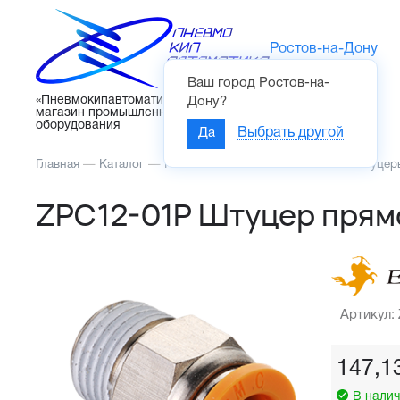
Ростов-на-Дону
Ваш город
Ростов-на-
Каталог
«Пневмокипавтоматика» – интернет-
Дону
?
магазин промышленного
оборудования
Да
Выбрать другой
Главная
—
Каталог
—
Пневмоавтоматика
—
Фитинги и штуцер
ZPC12-01P Штуцер прямо
Артикул:
147,1
В налич