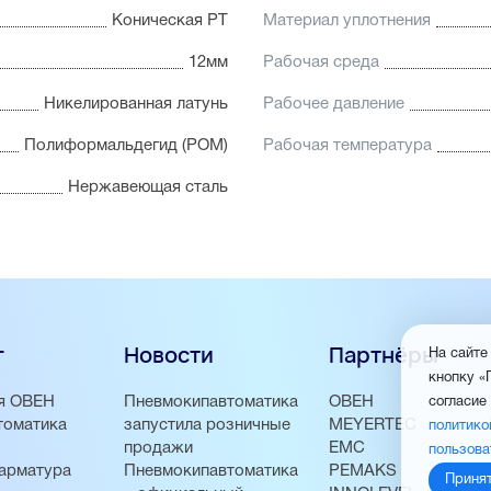
Коническая PT
Материал уплотнения
12мм
Рабочая среда
Никелированная латунь
Рабочее давление
Полиформальдегид (POM)
Рабочая температура
Нержавеющая сталь
г
Новости
Партнёры
На сайте
кнопку «
я ОВЕН
Пневмокипавтоматика
ОВЕН
согласие
томатика
запустила розничные
MEYERTEC
политико
продажи
EMC
пользова
арматура
Пневмокипавтоматика
PEMAKS
Приня