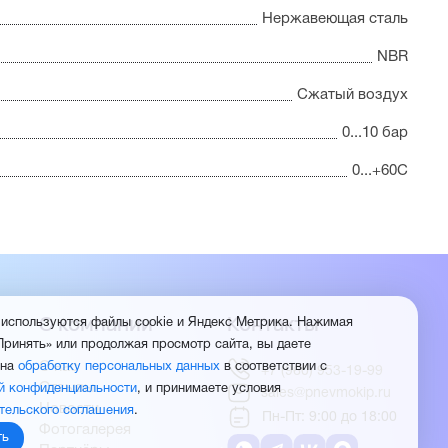
Нержавеющая сталь
NBR
Сжатый воздух
0...10 бар
0...+60С
О компании
Контакты
 используются файлы cookie и Яндекс Метрика. Нажимая
Принять» или продолжая просмотр сайта, вы даете
О нас
 на
обработку персональных данных
в соответствии с
+7 (960) 953-19-99
Отзывы
й конфиденциальности
, и принимаете условия
sales@pnevmokip.ru
Новости
тельского соглашения
.
Пн-Пт: 9:00 до 18:00
Фотогалерея
ть