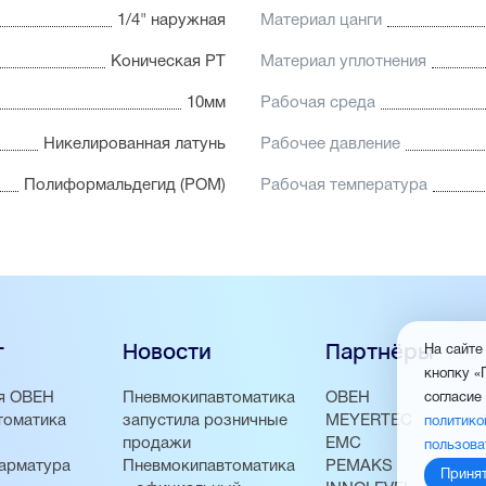
1/4" наружная
Материал цанги
Коническая PT
Материал уплотнения
10мм
Рабочая среда
Никелированная латунь
Рабочее давление
Полиформальдегид (POM)
Рабочая температура
г
Новости
Партнёры
На сайте
кнопку «
я ОВЕН
Пневмокипавтоматика
ОВЕН
согласие
томатика
запустила розничные
MEYERTEC
политико
продажи
EMC
пользова
арматура
Пневмокипавтоматика
PEMAKS
Приня