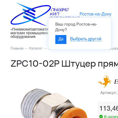
Ростов-на-Дону
Ваш город
Ростов-на-
Каталог
«Пневмокипавтоматика» – интернет-
Дону
?
магазин промышленного
оборудования
Да
Выбрать другой
Главная
—
Каталог
—
Пневмоавтоматика
—
Фитинги и штуцер
ZPC10-02P Штуцер прям
Артикул:
113,4
В налич