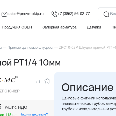
sales@pnevmokip.ru
+7 (3852) 56-02-77
Продукция ОВЕН
Запорная арматура
Датчики
П
ы
—
Прямые цанговые штуцеры
—
ZPC10-02P Штуцер прямой PT1/
ой PT1/4 10мм
Описание
 ZPC10-02P
Цанговые фитинги использую
пневматических трубок между
6
₽/шт c НДС
трубок к исполнительным ус
Нашли дешевле?
ии 118 шт