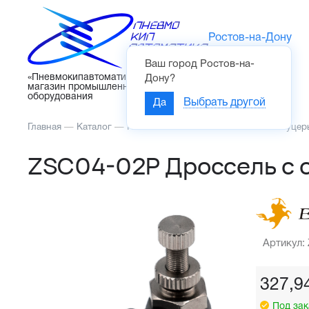
Ростов-на-Дону
Ваш город
Ростов-на-
Каталог
«Пневмокипавтоматика» – интернет-
Дону
?
магазин промышленного
оборудования
Да
Выбрать другой
Главная
—
Каталог
—
Пневмоавтоматика
—
Фитинги и штуцер
ZSC04-02P Дроссель с 
Артикул:
327,9
Под зак