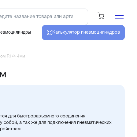
Калькулятор
пневмоцилиндров
невмоцилиндры
ном R1/4 4мм
мм
тся для быстроразъемного соединения
 собой, а так же для подключения пневматических
тройствам