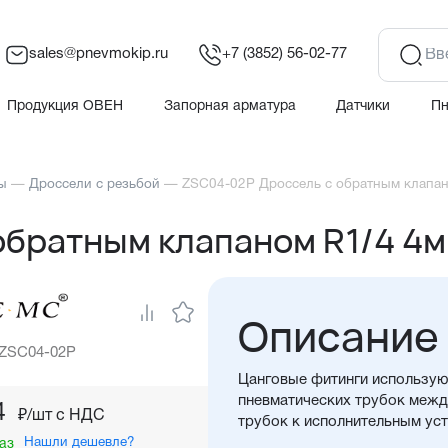
sales@pnevmokip.ru
+7 (3852) 56-02-77
Продукция ОВЕН
Запорная арматура
Датчики
П
ы
—
Дроссели с резьбой
—
ZSC04-02P Дроссель с обратным клапа
обратным клапаном R1/4 4
Описание
 ZSC04-02P
Цанговые фитинги использую
пневматических трубок между
4
₽/шт c НДС
трубок к исполнительным ус
Нашли дешевле?
аз