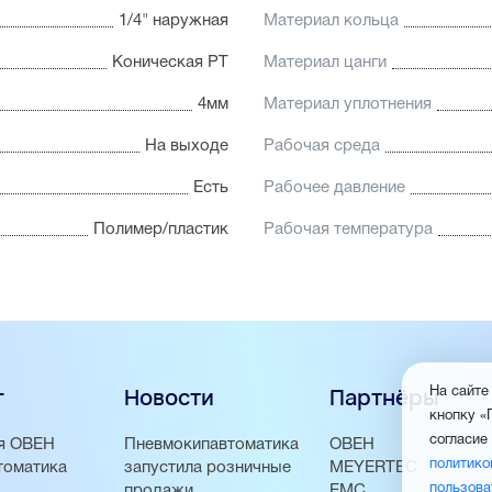
1/4" наружная
Материал кольца
Коническая PT
Материал цанги
4мм
Материал уплотнения
На выходе
Рабочая среда
Есть
Рабочее давление
Полимер/пластик
Рабочая температура
г
Новости
Партнёры
На сайте
кнопку «
согласие
я ОВЕН
Пневмокипавтоматика
ОВЕН
политико
томатика
запустила розничные
MEYERTEC
пользова
продажи
EMC