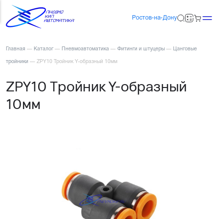
Ростов-на-Дону
Главная
—
Каталог
—
Пневмоавтоматика
—
Фитинги и штуцеры
—
Цанговые
тройники
—
ZPY10 Тройник Y-образный 10мм
ZPY10 Тройник Y-образный
10мм