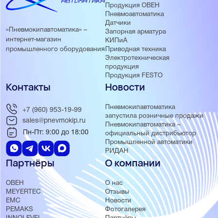
Продукция ОВЕН
Пневмоавтоматика
Датчики
«Пневмокипавтоматика» –
Запорная арматура
интернет-магазин
КИПиА
Приводная техника
промышленного оборудования
Электротехническая
продукция
Продукция FESTO
Контакты
Новости
Пневмокипавтоматика
+7 (960) 953-19-99
запустила розничные продажи
sales@pnevmokip.ru
Пневмокипавтоматика –
Пн-Пт: 9:00 до 18:00
официальный дистрибьютор
Промышленной автоматики
РИДАН
Партнёры
О компании
ОВЕН
О нас
MEYERTEC
Отзывы
EMC
Новости
PEMAKS
Фотогалерея