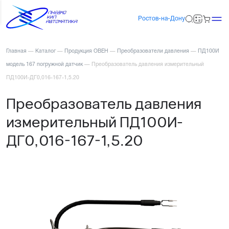
Ростов-на-Дону
Главная
—
Каталог
—
Продукция ОВЕН
—
Преобразователи давления
—
ПД100И
модель 167 погружной датчик
—
Преобразователь давления измерительный
ПД100И-ДГ0,016-167-1,5.20
Преобразователь давления
измерительный ПД100И-
ДГ0,016-167-1,5.20