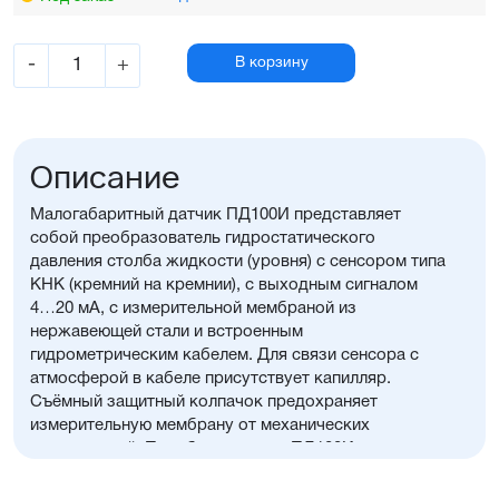
-
+
В корзину
Описание
Малогабаритный датчик ПД100И представляет
собой преобразователь гидростатического
давления столба жидкости (уровня) с сенсором типа
КНК (кремний на кремнии), с выходным сигналом
4…20 мА, с измерительной мембраной из
нержавеющей стали и встроенным
гидрометрическим кабелем. Для связи сенсора с
атмосферой в кабеле присутствует капилляр.
Съёмный защитный колпачок предохраняет
измерительную мембрану от механических
повреждений. Преобразователь ПД100И
предназначен для систем измерения и поддержания
уровня жидкости на объектах водоснабжения: