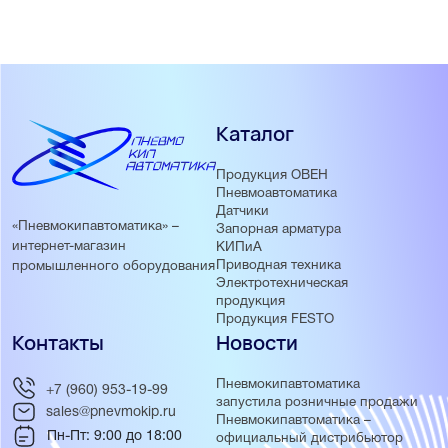
водозаборных скважинах, водонапорных башнях,
накопительных и сточных ёмкостях и резервуарах.
Каталог
Продукция ОВЕН
Пневмоавтоматика
Датчики
«Пневмокипавтоматика» –
Запорная арматура
интернет-магазин
КИПиА
Приводная техника
промышленного оборудования
Электротехническая
продукция
Продукция FESTO
Контакты
Новости
Пневмокипавтоматика
+7 (960) 953-19-99
запустила розничные продажи
sales@pnevmokip.ru
Пневмокипавтоматика –
Пн-Пт: 9:00 до 18:00
официальный дистрибьютор