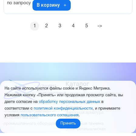
по запросу
В корзину
1
2
3
4
5
->
Каталог
На сайте используются файлы cookie и Яндекс Метрика.
Нажимая кнопку «Принять» или продолжая просмотр сайта, вы
Продукция ОВЕН
Пневмоавтоматика
даете согласие на
обработку персональных данных
в
Датчики
соответствии с
политикой конфиденциальности
, и принимаете
«Пневмокипавтоматика» –
Запорная арматура
условия
пользовательского соглашения
.
интернет-магазин
КИПиА
Приводная техника
промышленного оборудования
Принять
Электротехническая
продукция