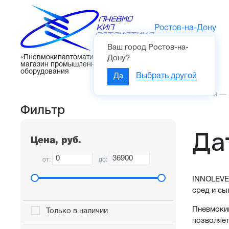
Ростов-на-Дону
Ваш город
Ростов-на-
Каталог
«Пневмокипавтоматика» – интернет-
Дону
?
магазин промышленного
оборудования
Да
Выбрать другой
Главная
—
Фильтр
Да
Цена, руб.
от:
до:
INNOLEVEL
сред и сы
Пневмокип
Только в наличии
позволяет