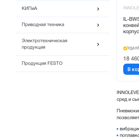
INNOL
КИПиА
IL-BW
Приводная техника
конвей
корпу
Электротехническая
продукция
Удалё
18 46
Продукция FESTO
В ко
INNOLEVEL
сред и сы
Пневмокип
позволяет
вибраци
поплавк