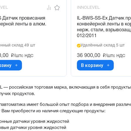
EVEL
INNOLEVEL
S Датчик провисания
IL-BWS-SS-Ex Датчик п
ерной ленты в алюм.
конвейерной ленты в ко
с
нерж. стали, взрывозащ
012/2011
нный склад 49 шт
Удалённый склад 5 шт
0,00
36 900,00
₽/шт
₽/шт
с НДС
с НДС
рзину
В корзину
 — российская торговая марка, включающая в себя продукты 
пучих продуктов.
автоматика имеет большой опыт подбора и внедрения различ
 Вам приобрести из наличия следующие продукты:
онные датчики уровня жидкостей
овые датчики уровня жидкостей