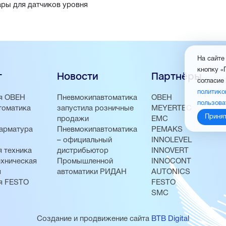
ары для датчиков уровня
На сайте
кнопку «
г
Новости
Партнёры
согласие
политико
я ОВЕН
Пневмокипавтоматика
ОВЕН
пользова
томатика
запустила розничные
MEYERTEC
Приня
продажи
EMC
арматура
Пневмокипавтоматика
PEMAKS
– официальный
INNOLEVEL
 техника
дистрибьютор
INNOVERT
хническая
Промышленной
INNOCONT
я
автоматики РИДАН
AUTONICS
я FESTO
FESTO
SMC
Создание и продвижение сайта
BTB Digital