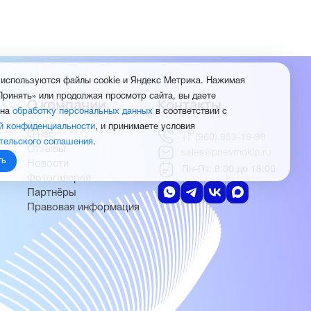
 используются файлы cookie и Яндекс Метрика. Нажимая
Принять» или продолжая просмотр сайта, вы даете
О компании
Контакты
 на
обработку персональных данных
в соответствии с
й конфиденциальности
, и принимаете условия
О нас
+7 (960) 953-19-99
тельского соглашения
.
Отзывы
sales@pnevmokip.ru
ть
Новости
Пн-Пт: 9:00 до 18:00
Фотогалерея
Партнёры
Правовая информация