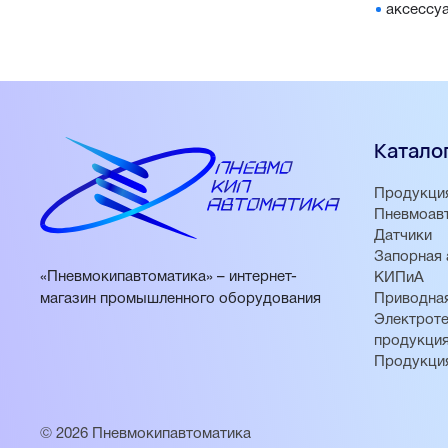
аксессу
Катало
Продукци
Пневмоав
Датчики
Запорная 
«Пневмокипавтоматика» – интернет-
КИПиА
магазин промышленного оборудования
Приводная
Электроте
продукци
Продукци
© 2026 Пневмокипавтоматика