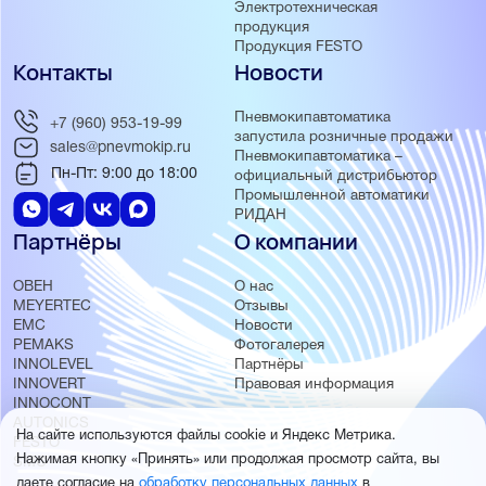
Электротехническая
продукция
Продукция FESTO
Контакты
Новости
Пневмокипавтоматика
+7 (960) 953-19-99
запустила розничные продажи
sales@pnevmokip.ru
Пневмокипавтоматика –
Пн-Пт: 9:00 до 18:00
официальный дистрибьютор
Промышленной автоматики
РИДАН
Партнёры
О компании
ОВЕН
О нас
MEYERTEC
Отзывы
EMC
Новости
PEMAKS
Фотогалерея
INNOLEVEL
Партнёры
INNOVERT
Правовая информация
INNOCONT
AUTONICS
На сайте используются файлы cookie и Яндекс Метрика.
FESTO
Нажимая кнопку «Принять» или продолжая просмотр сайта, вы
SMC
даете согласие на
обработку персональных данных
в