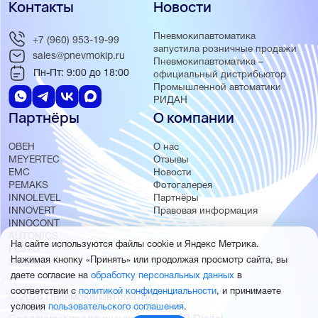
Контакты
Новости
Пневмокипавтоматика
+7 (960) 953-19-99
запустила розничные продажи
sales@pnevmokip.ru
Пневмокипавтоматика –
Пн-Пт: 9:00 до 18:00
официальный дистрибьютор
Промышленной автоматики
РИДАН
Партнёры
О компании
ОВЕН
О нас
MEYERTEC
Отзывы
EMC
Новости
PEMAKS
Фотогалерея
INNOLEVEL
Партнёры
INNOVERT
Правовая информация
INNOCONT
AUTONICS
На сайте используются файлы cookie и Яндекс Метрика.
FESTO
Нажимая кнопку «Принять» или продолжая просмотр сайта, вы
SMC
даете согласие на
обработку персональных данных
в
соответствии с
политикой конфиденциальности
, и принимаете
© 2026 Пневмокипавтоматика
условия
пользовательского соглашения
.