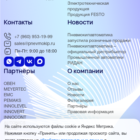
Электротехническая
продукция
Продукция FESTO
Контакты
Новости
Пневмокипавтоматика
+7 (960) 953-19-99
запустила розничные продажи
sales@pnevmokip.ru
Пневмокипавтоматика –
Пн-Пт: 9:00 до 18:00
официальный дистрибьютор
Промышленной автоматики
РИДАН
Партнёры
О компании
ОВЕН
О нас
MEYERTEC
Отзывы
EMC
Новости
PEMAKS
Фотогалерея
INNOLEVEL
Партнёры
INNOVERT
Правовая информация
INNOCONT
AUTONICS
На сайте используются файлы cookie и Яндекс Метрика.
FESTO
Нажимая кнопку «Принять» или продолжая просмотр сайта, вы
SMC