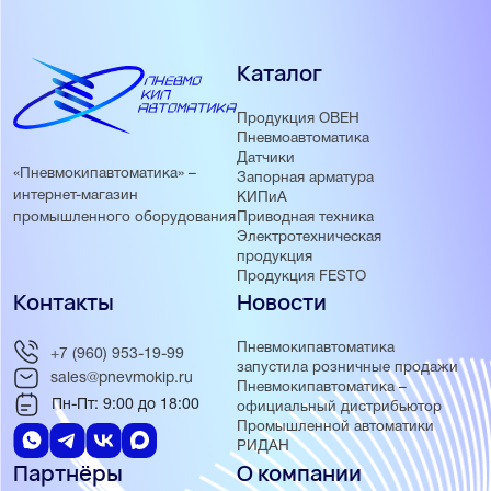
Каталог
Продукция ОВЕН
Пневмоавтоматика
Датчики
«Пневмокипавтоматика» –
Запорная арматура
интернет-магазин
КИПиА
Приводная техника
промышленного оборудования
Электротехническая
продукция
Продукция FESTO
Контакты
Новости
Пневмокипавтоматика
+7 (960) 953-19-99
запустила розничные продажи
sales@pnevmokip.ru
Пневмокипавтоматика –
Пн-Пт: 9:00 до 18:00
официальный дистрибьютор
Промышленной автоматики
РИДАН
Партнёры
О компании