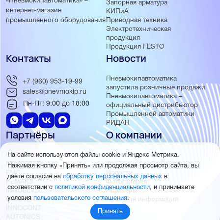
«Пневмокипавтоматика» –
Запорная арматура
интернет-магазин
КИПиА
Приводная техника
промышленного оборудования
Электротехническая
продукция
Продукция FESTO
Контакты
Новости
Пневмокипавтоматика
+7 (960) 953-19-99
запустила розничные продажи
sales@pnevmokip.ru
Пневмокипавтоматика –
Пн-Пт: 9:00 до 18:00
официальный дистрибьютор
Промышленной автоматики
РИДАН
Партнёры
О компании
ОВЕН
О нас
На сайте используются файлы cookie и Яндекс Метрика.
MEYERTEC
Отзывы
Нажимая кнопку «Принять» или продолжая просмотр сайта, вы
EMC
Новости
даете согласие на
обработку персональных данных
в
PEMAKS
Фотогалерея
соответствии с
политикой конфиденциальности
, и принимаете
INNOLEVEL
Партнёры
условия
пользовательского соглашения
.
INNOVERT
Правовая информация
INNOCONT
Принять
AUTONICS